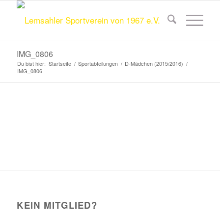
IMG_0806
Du bist hier:
Startseite
/
Sportabteilungen
/
D-Mädchen (2015/2016)
/
IMG_0806
KEIN MITGLIED?