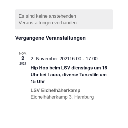
Monat
Ansicht
Suche
Datum
Navigat
Kalender
und
wählen.
von
Es sind keine anstehenden
Ansichten
Veranstaltungen vorhanden.
Veranstaltungen
Navigatio
Vergangene Veranstaltungen
NOV.
2
2. November 202116:00
-
17:00
2021
Hip Hop beim LSV dienstags um 16
Uhr bei Laura, diverse Tanzstile um
15 Uhr
LSV Eichelhäherkamp
Eichelhäherkamp 3, Hamburg