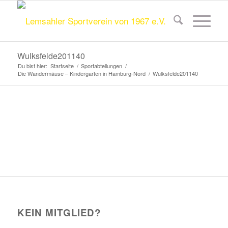
Wulksfelde201140
Du bist hier:
Startseite
/
Sportabteilungen
/
Die Wandermäuse – Kindergarten in Hamburg-Nord
/
Wulksfelde201140
KEIN MITGLIED?