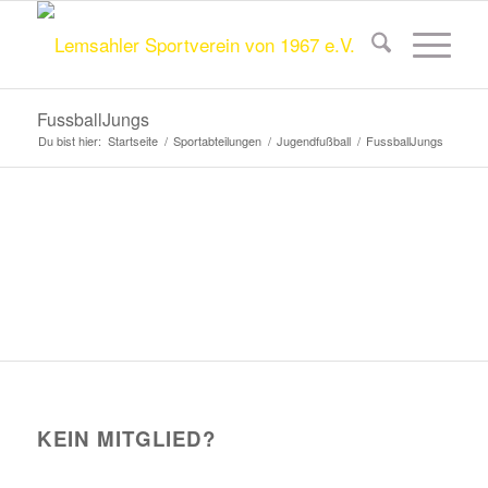
FussballJungs
Du bist hier:
Startseite
/
Sportabteilungen
/
Jugendfußball
/
FussballJungs
KEIN MITGLIED?