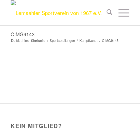
CIMG9143
Du bist hier:
Startseite
/
Sportabteilungen
/
Kampfkunst
/
CIMG9143
KEIN MITGLIED?