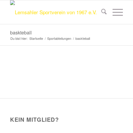
baskteball
Du bist hier:
Startseite
/
Sportabteilungen
/
baskteball
KEIN MITGLIED?