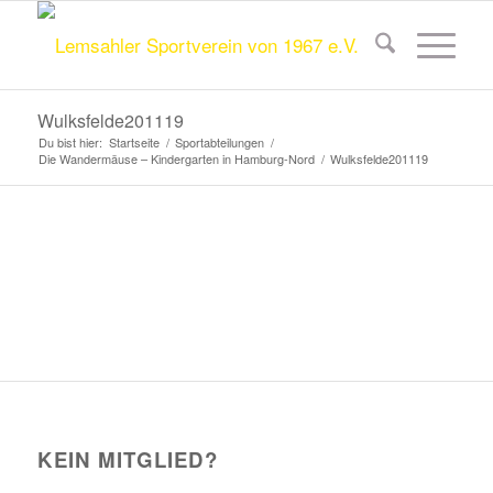
Wulksfelde201119
Du bist hier:
Startseite
/
Sportabteilungen
/
Die Wandermäuse – Kindergarten in Hamburg-Nord
/
Wulksfelde201119
KEIN MITGLIED?