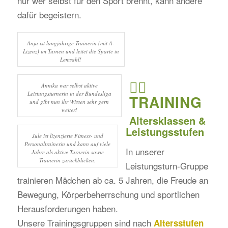
nur wer selbst für den Sport brennt, kann andere
dafür begeistern.
Anja ist langjährige Trainerin (mit A-
Lizenz) im Turnen und leitet die Sparte in
Lemsahl!
🏋️‍♀️
Annika war selbst aktive
Leistungsturnerin in der Bundesliga
TRAINING
und gibt nun ihr Wissen sehr gern
weiter!
Altersklassen &
Leistungsstufen
Jule ist lizenzierte Fitness- und
Personaltrainerin und kann auf viele
In unserer
Jahre als aktive Turnerin sowie
Trainerin zurückblicken.
Leistungsturn-Gruppe
trainieren Mädchen ab ca. 5 Jahren, die Freude an
Bewegung, Körperbeherrschung und sportlichen
Herausforderungen haben.
Unsere Trainingsgruppen sind nach
Altersstufen