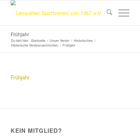
Frühjahr
Du bist hier:
Startseite
/
Unser Verein
/
Historisches
/
Historische Vereinsnachrichten
/
Frühjahr
Frühjahr
KEIN MITGLIED?