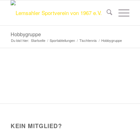
Hobbygruppe
Du bist hier:
Startseite
/
Sportabteilungen
/
Tischtennis
/
Hobbygruppe
KEIN MITGLIED?