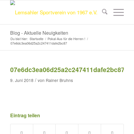
Blog - Aktuelle Neuigkeiten
Du bist hier:
Startseite
/
Pokal-Aus für die Herren !
/
07e6dc3ea06d25a2c247411dafe2bc87
07e6dc3ea06d25a2c247411dafe2bc87
/
9. Juni 2018
von
Rainer Bruhns
Eintrag teilen