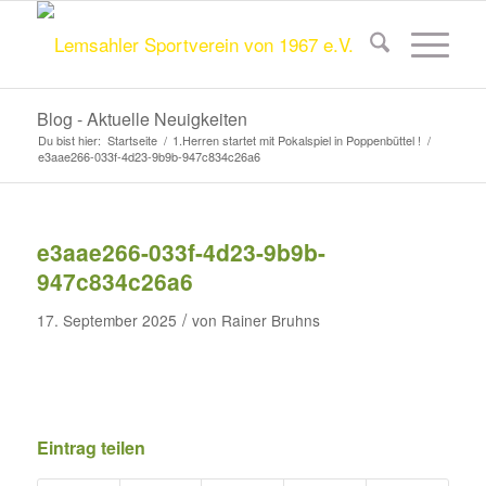
Blog - Aktuelle Neuigkeiten
Du bist hier:
Startseite
/
1.Herren startet mit Pokalspiel in Poppenbüttel !
/
e3aae266-033f-4d23-9b9b-947c834c26a6
e3aae266-033f-4d23-9b9b-
947c834c26a6
/
17. September 2025
von
Rainer Bruhns
Eintrag teilen